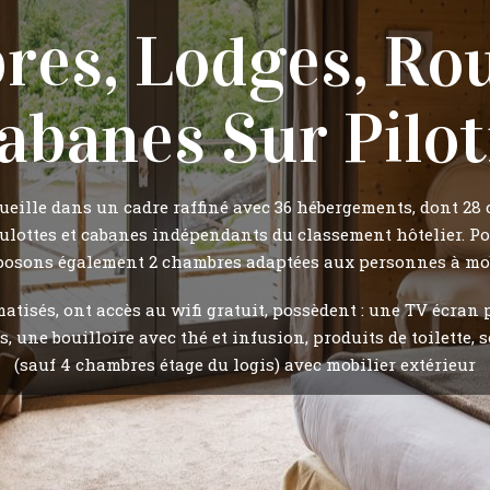
es, Lodges, Rou
abanes Sur Pilot
ueille dans un cadre raffiné avec 36 hébergements, dont 28 c
ulottes et cabanes indépendants du classement hôtelier. Pou
posons également 2 chambres adaptées aux personnes à mob
tisés, ont accès au wifi gratuit, possèdent : une TV écran p
s, une bouilloire avec thé et infusion, produits de toilette,
(sauf 4 chambres étage du logis) avec mobilier extérieur