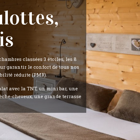
lottes,
is
hambres classées 3 étoiles, les 8
r garantir le confort de tous nos
ilité réduite (PMR).
lat avec la TNT, un mini bar, une
 sèche-cheveux, une grande terrasse