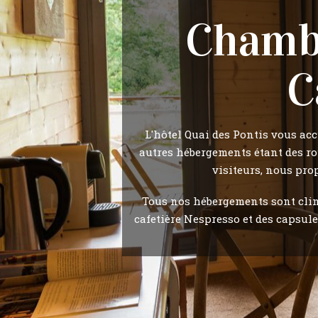
Chambr
C
L'hôtel Quai des Pontis vous acc
autres hébergements étant des ro
visiteurs, nous pro
Tous nos hébergements sont clima
cafetière Nespresso et des capsule