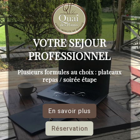
VOTRE SEJOUR
PROFESSIONNEL
Plusieurs formules au choix : plateaux
repas / soirée étape
En savoir plus
Réservation