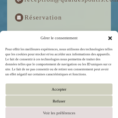
Réservation
Horaires
Gérer le consentement
La réception est ouverte du
lundi au vendredi de
Pour offrir les meilleures expériences, nous utilisons des technologies telles
7h à 22h
et le
weekend de 7h à 20h.
que les cookies pour stocker et/ou accéder aux informations des appareils.
Le fait de consentir à ces technologies nous permettra de traiter des
données telles que le comportement de navigation ou les ID uniques sur ce
site. Le fait de ne pas consentir ou de retirer son consentement peut avoir
un effet négatif sur certaines caractéristiques et fonctions.
Accepter
Refuser
Voir les préférences
MIS EN LIGNE
ENDURANCE DÉVELOPPEMENT