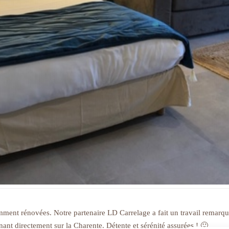
ment rénovées. Notre partenaire LD Carrelage a fait un travail remarqua
nant directement sur la Charente. Détente et sérénité assurées ! 🙂