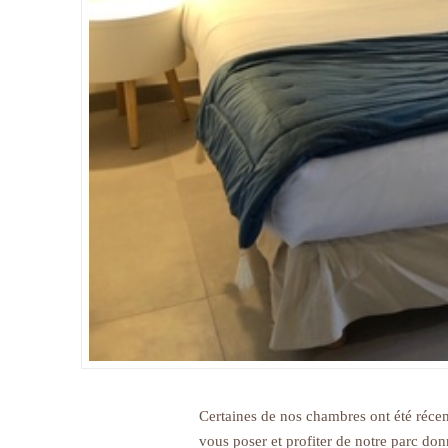
Certaines de nos chambres ont été récem
vous poser et profiter de notre parc don