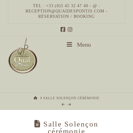
TEL : +33 (0)5 45 32 47 40 - @ :
RECEPTION@QUAIDESPONTIS.COM
-
RÉSERVATION / BOOKING
Menu
HOME
SALLE SOLENÇON CÉRÉMONIE
Salle Solençon
cérémonie