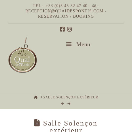
TEL : +33 (0)5 45 32 47 40 - @ :
RECEPTION@QUAIDESPONTIS.COM
-
RÉSERVATION / BOOKING
Menu
HOME
SALLE SOLENÇON EXTÉRIEUR
Salle Solençon
extérieur